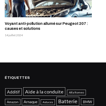
Voyant anti-pollution allumé sur Peugeot 207 :
causes et solutions
14 juillet 2024
ÉTIQUETTES
Aide à la conduite
Additif
Alfa Romeo
Batterie
Arnaque
BMW
Amazon
Astuces