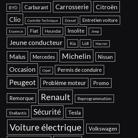
Carrosserie
Citroën
Carburant
BYD
Clio
Entretien voiture
Diesel
Contrôle Technique
Insolite
Fiat
Hyundai
Essence
Jeep
Jeune conducteur
Kia
Lidl
Macron
Michelin
Malus
Mercedes
Nissan
Occasion
Permis de conduire
Opel
Peugeot
Problème moteur
Promo
Renault
Remorque
Reprogrammation
Sécurité
Tesla
Stellantis
Voiture électrique
Volkswagen