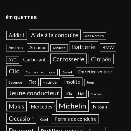
ÉTIQUETTES
Aide à la conduite
Additif
Alfa Romeo
Batterie
Arnaque
BMW
Amazon
Astuces
Carrosserie
Citroën
Carburant
BYD
Clio
Entretien voiture
Diesel
Contrôle Technique
Insolite
Fiat
Hyundai
Essence
Jeep
Jeune conducteur
Kia
Lidl
Macron
Michelin
Malus
Mercedes
Nissan
Occasion
Permis de conduire
Opel
Peugeot