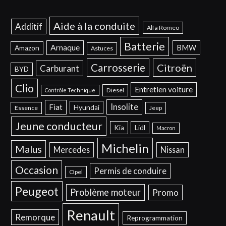
Aide à la conduite
Additif
Alfa Romeo
Batterie
Arnaque
BMW
Amazon
Astuces
Carrosserie
Citroën
Carburant
BYD
Clio
Entretien voiture
Diesel
Contrôle Technique
Insolite
Fiat
Hyundai
Essence
Jeep
Jeune conducteur
Kia
Lidl
Macron
Michelin
Malus
Mercedes
Nissan
Occasion
Permis de conduire
Opel
Peugeot
Problème moteur
Promo
Renault
Remorque
Reprogrammation