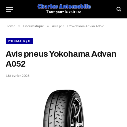
Home
»
Pneumatique
»
Avis pneus Yokohama Advan A052
PNEUMATIQUE
Avis pneus Yokohama Advan
A052
18 février 2023