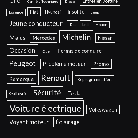
Clio
Entretien voiture
Diesel
Contrôle Technique
Insolite
Fiat
Hyundai
Essence
Jeep
Jeune conducteur
Kia
Lidl
Macron
Michelin
Malus
Mercedes
Nissan
Occasion
Permis de conduire
Opel
Peugeot
Problème moteur
Promo
Renault
Remorque
Reprogrammation
Sécurité
Tesla
Stellantis
Voiture électrique
Volkswagen
Voyant moteur
Éclairage