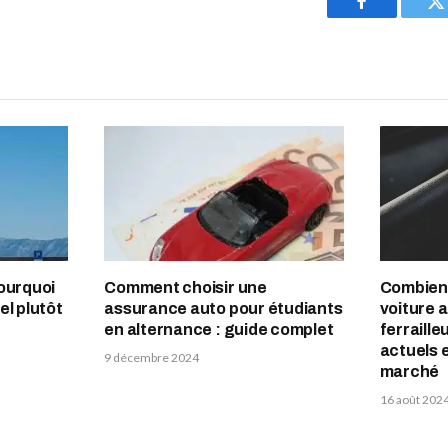
Facebook
T
pourquoi
Comment choisir une
Combien 
el plutôt
assurance auto pour étudiants
voiture a
en alternance : guide complet
ferraille
actuels 
9 décembre 2024
marché
16 août 202