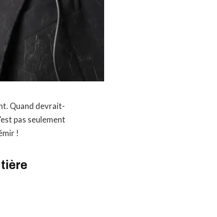
nt. Quand devrait-
n’est pas seulement
émir !
tière