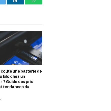
witter
LinkedIn
WhatsApp
coûte une batterie de
u kilo chez un
ur ? Guide des prix
et tendances du
4