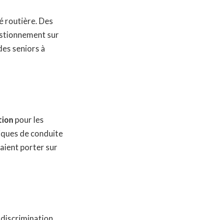
é routière. Des
estionnement sur
des seniors à
tion
pour les
iques de conduite
raient porter sur
 discrimination