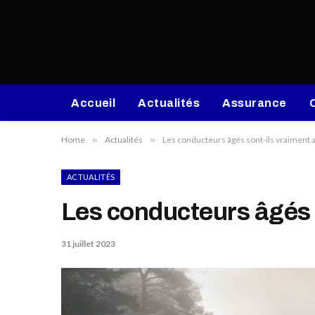
Accueil
Actualités
Assurance
Home
»
Actualités
»
Les conducteurs âgés sont-ils vraiment ap
ACTUALITÉS
Les conducteurs âgés so
31 juillet 2023