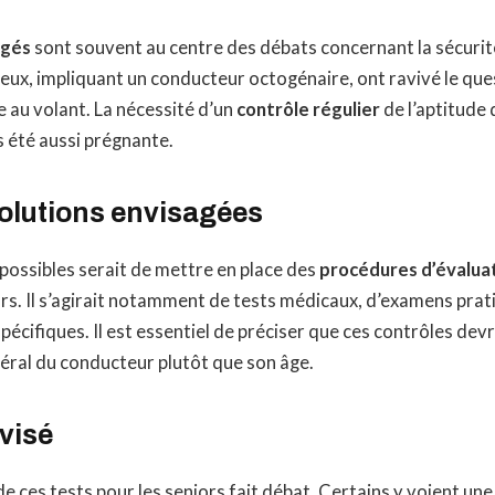
âgés
sont souvent au centre des débats concernant la sécurit
eux, impliquant un conducteur octogénaire, ont ravivé le qu
e au volant. La nécessité d’un
contrôle régulier
de l’aptitude 
s été aussi prégnante.
olutions envisagées
possibles serait de mettre en place des
procédures d’évalua
rs. Il s’agirait notamment de tests médicaux, d’examens prat
pécifiques. Il est essentiel de préciser que ces contrôles dev
néral du conducteur plutôt que son âge.
visé
e ces tests pour les seniors fait débat. Certains y voient une