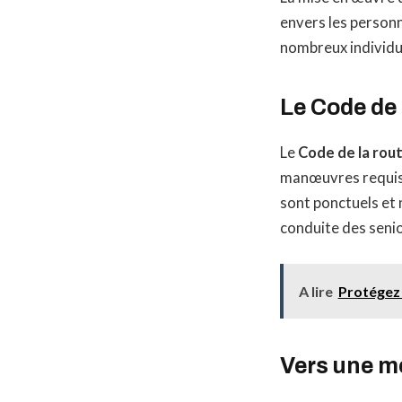
envers les personn
nombreux individus
Le Code de l
Le
Code de la rou
manœuvres requise
sont ponctuels et
conduite des senio
A lire
Protégez 
Vers une me