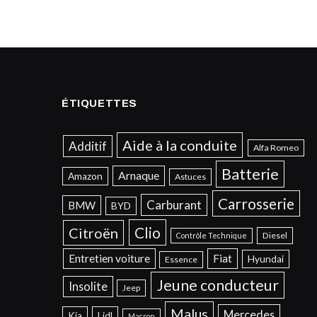
ÉTIQUETTES
Aide à la conduite
Additif
Alfa Romeo
Batterie
Arnaque
Amazon
Astuces
Carrosserie
Carburant
BMW
BYD
Clio
Citroën
Diesel
Contrôle Technique
Entretien voiture
Fiat
Hyundai
Essence
Jeune conducteur
Insolite
Jeep
Malus
Mercedes
Kia
Lidl
Macron