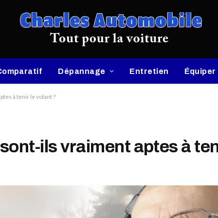
Comparatif
Dépannage
Entretien
Équiper
tes à tenir le volant ?
nt-ils vraiment aptes à teni