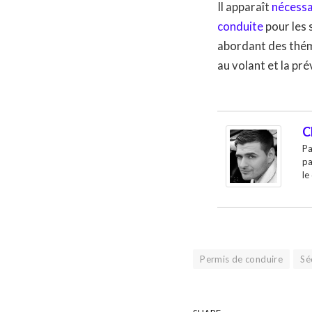
Il apparaît
nécessai
conduite
pour les 
abordant des thém
au volant et la pr
C
Pa
pa
le
Permis de conduire
Sé