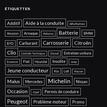
ÉTIQUETTES
Aide à la conduite
Additif
Alfa Romeo
Batterie
Arnaque
BMW
Amazon
Astuces
Carrosserie
Citroën
Carburant
BYD
Clio
Entretien voiture
Diesel
Contrôle Technique
Insolite
Fiat
Hyundai
Essence
Jeep
Jeune conducteur
Kia
Lidl
Macron
Michelin
Malus
Mercedes
Nissan
Occasion
Permis de conduire
Opel
Peugeot
Problème moteur
Promo