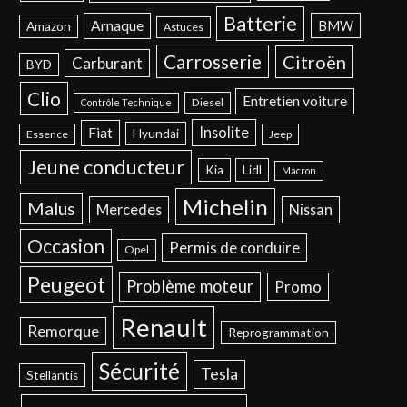
Batterie
Arnaque
BMW
Amazon
Astuces
Carrosserie
Citroën
Carburant
BYD
Clio
Entretien voiture
Diesel
Contrôle Technique
Insolite
Fiat
Hyundai
Essence
Jeep
Jeune conducteur
Kia
Lidl
Macron
Michelin
Malus
Mercedes
Nissan
Occasion
Permis de conduire
Opel
Peugeot
Problème moteur
Promo
Renault
Remorque
Reprogrammation
Sécurité
Tesla
Stellantis