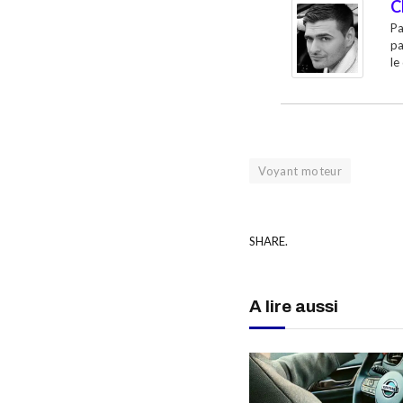
C
Pa
pa
le
Voyant moteur
SHARE.
A lire aussi