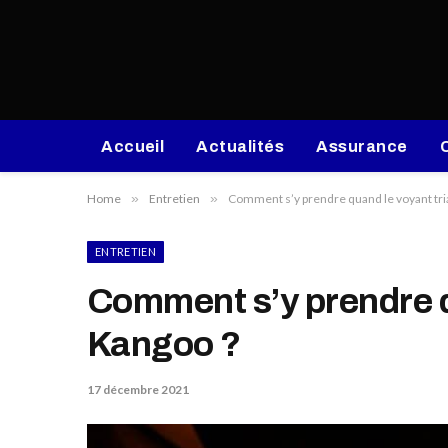
Accueil
Actualités
Assurance
Home
»
Entretien
»
Comment s’y prendre quand le voyant tri
ENTRETIEN
Comment s’y prendre q
Kangoo ?
17 décembre 2021