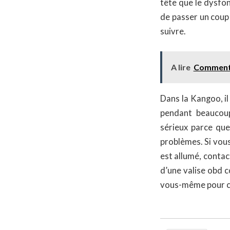
tête que le dysfon
de passer un coup
suivre.
A lire
Comment r
Dans la Kangoo, il
pendant beaucoup
sérieux parce qu
problèmes. Si vou
est allumé, contac
d’une valise obd c
vous-même pour co