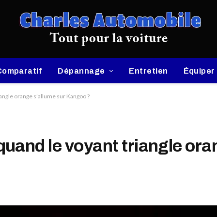
Comparatif
Dépannage
Entretien
Équiper
angle orange s’allume sur Kangoo ?
uand le voyant triangle ora