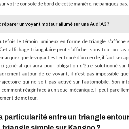
sur votre console de bord de cette manière, ne paniquez pas.
éparer un voyant moteur allumé sur une Audi A3 ?
outefois le témoin lumineux en forme de triangle s’affiche
Cet affichage triangulaire peut s’afficher sous tout un tas
marquez que le voyant est entouré d’un cercle, il faut se rappe
i général qui aura pour obligation d’être solutionné sur l
cadrement autour de ce voyant, il n’est pas impossible que 
rajectoire qui ne soit pas activé sur l’automobile. Son int
 comment réagir face à un souci mécanique. Il peut pareille
nement de moteur.
la particularité entre un triangle entou
n triangle simple sur Kangoo ?