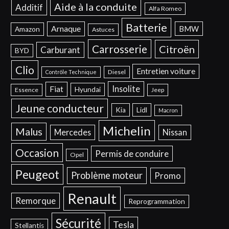
Aide à la conduite
Additif
Alfa Romeo
Batterie
Arnaque
BMW
Amazon
Astuces
Carrosserie
Citroën
Carburant
BYD
Clio
Entretien voiture
Diesel
Contrôle Technique
Insolite
Fiat
Hyundai
Essence
Jeep
Jeune conducteur
Kia
Lidl
Macron
Michelin
Malus
Mercedes
Nissan
Occasion
Permis de conduire
Opel
Peugeot
Problème moteur
Promo
Renault
Remorque
Reprogrammation
Sécurité
Tesla
Stellantis