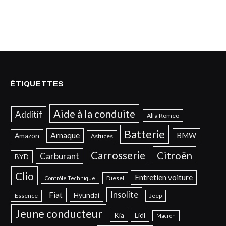
ÉTIQUETTES
Aide à la conduite
Additif
Alfa Romeo
Batterie
Arnaque
BMW
Amazon
Astuces
Carrosserie
Citroën
Carburant
BYD
Clio
Entretien voiture
Diesel
Contrôle Technique
Insolite
Fiat
Hyundai
Essence
Jeep
Jeune conducteur
Kia
Lidl
Macron