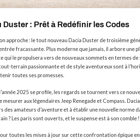
Duster : Prêt à Redéfinir les Codes
on approche : le tout nouveau Dacia Duster de troisième géné
 entrée fracassante. Plus moderne que jamais, il arbore une 
te qui le propulsera vers de nouveaux sommets en termes de s
tout-terrain passionnante et de style aventureux sont à l’hor
tenir toutes ses promesses.
e l’année 2025 se profile, les regards se tournent vers ce nou
se mesurer aux légendaires Jeep Renegade et Compass. Dacia 
s des amateurs d’aventure et à établir une nouvelle norme d
ain ? Les paris sont ouverts, et le suspense est à son comble !
ur toutes les mises à jour sur cette confrontation épique en