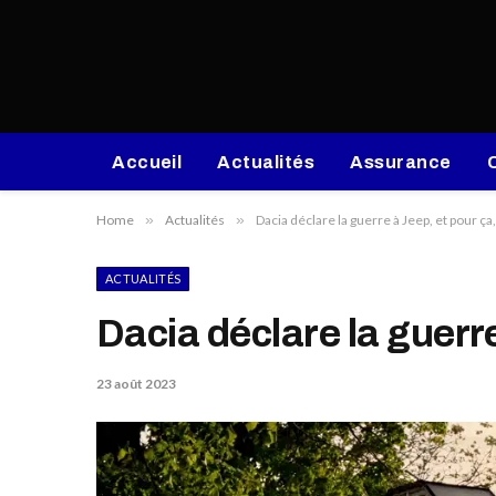
Accueil
Actualités
Assurance
Home
»
Actualités
»
Dacia déclare la guerre à Jeep, et pour ça
ACTUALITÉS
Dacia déclare la guerre
23 août 2023