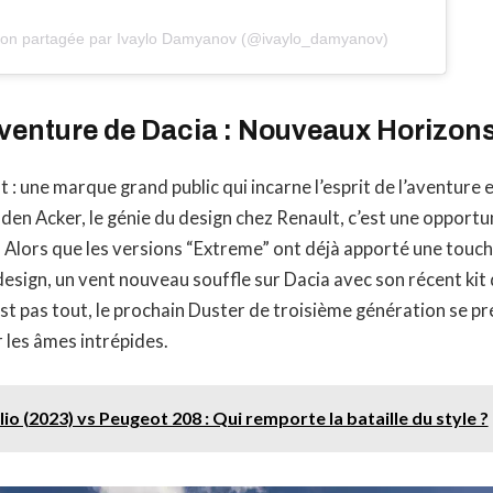
tion partagée par Ivaylo Damyanov (@ivaylo_damyanov)
Aventure de Dacia : Nouveaux Horizon
 : une marque grand public qui incarne l’esprit de l’aventure e
den Acker, le génie du design chez Renault, c’est une opportu
. Alors que les versions “Extreme” ont déjà apporté une touc
design, un vent nouveau souffle sur Dacia avec son récent kit
est pas tout, le prochain Duster de troisième génération se pr
r les âmes intrépides.
lio (2023) vs Peugeot 208 : Qui remporte la bataille du style ?