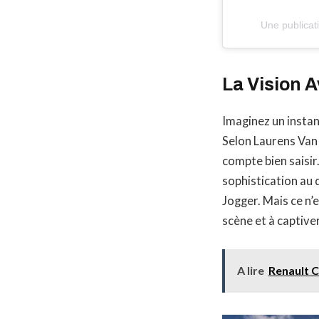
Une publica
La Vision 
Imaginez un instant
Selon Laurens Van 
compte bien saisir
sophistication au 
Jogger. Mais ce n’
scène et à captive
A lire
Renault C