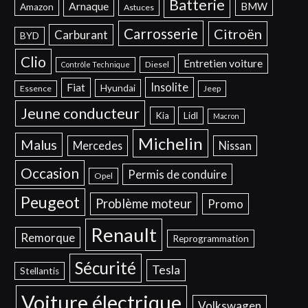
Batterie
Arnaque
BMW
Amazon
Astuces
Carrosserie
Citroën
Carburant
BYD
Clio
Entretien voiture
Diesel
Contrôle Technique
Insolite
Fiat
Hyundai
Essence
Jeep
Jeune conducteur
Kia
Lidl
Macron
Michelin
Malus
Mercedes
Nissan
Occasion
Permis de conduire
Opel
Peugeot
Problème moteur
Promo
Renault
Remorque
Reprogrammation
Sécurité
Tesla
Stellantis
Voiture électrique
Volkswagen