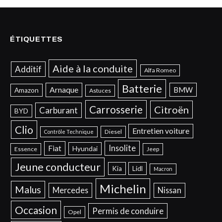
ÉTIQUETTES
Aide à la conduite
Additif
Alfa Romeo
Batterie
Arnaque
BMW
Amazon
Astuces
Carrosserie
Citroën
Carburant
BYD
Clio
Entretien voiture
Diesel
Contrôle Technique
Insolite
Fiat
Hyundai
Essence
Jeep
Jeune conducteur
Kia
Lidl
Macron
Michelin
Malus
Mercedes
Nissan
Occasion
Permis de conduire
Opel