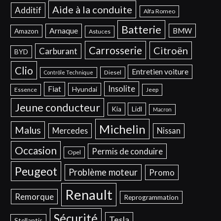
Aide à la conduite
Additif
Alfa Romeo
Batterie
Arnaque
BMW
Amazon
Astuces
Carrosserie
Citroën
Carburant
BYD
Clio
Entretien voiture
Diesel
Contrôle Technique
Insolite
Fiat
Hyundai
Essence
Jeep
Jeune conducteur
Kia
Lidl
Macron
Michelin
Malus
Mercedes
Nissan
Occasion
Permis de conduire
Opel
Peugeot
Problème moteur
Promo
Renault
Remorque
Reprogrammation
Sécurité
Tesla
Stellantis