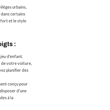
ilèges urbains,
s dans certains
fort et le style
igts :
jeu d’enfant.
 de votre voiture,
ez planifier des
ment conçu pour
 disposer d’une
des à la