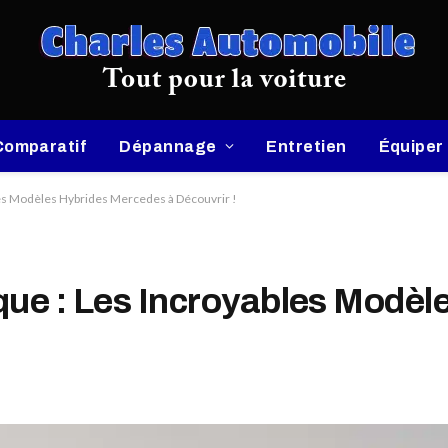
Comparatif
Dépannage
Entretien
Équiper
les Modèles Hybrides Mercedes à Découvrir !
que : Les Incroyables Modè