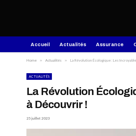
Accueil
Actualités
Assurance
Home
»
Actualités
»
La Révolution Écologique : Les Incroyab
ACTUALITÉS
La Révolution Écologi
à Découvrir !
25 juillet 2023