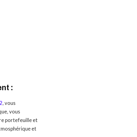
nt :
O2
, vous
ique, vous
e portefeuille et
 atmosphérique et