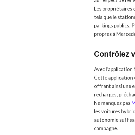
au respect de l’e
Les propriétaires 
tels que le statio
parkings publics. P
propres à Merced
Contrôlez v
Avec l’application
Cette application 
offrant ainsi une 
recharges, préchauf
Ne manquez pas
M
les voitures hybri
autonomie suffisan
campagne.