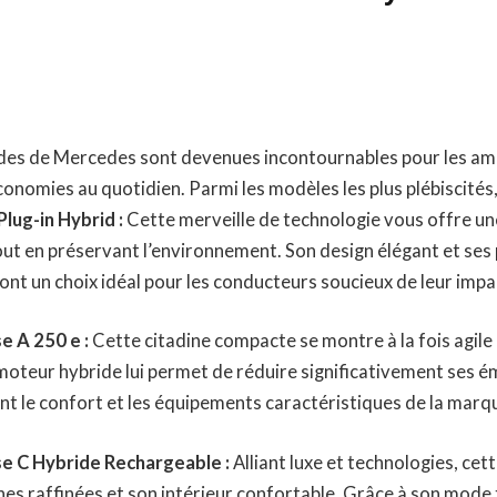
ides de Mercedes sont devenues incontournables pour les a
économies au quotidien. Parmi les modèles les plus plébiscités,
lug-in Hybrid :
Cette merveille de technologie vous offre un
out en préservant l’environnement. Son design élégant et se
nt un choix idéal pour les conducteurs soucieux de leur impa
e A 250 e :
Cette citadine compacte se montre à la fois agile e
oteur hybride lui permet de réduire significativement ses 
nt le confort et les équipements caractéristiques de la marq
e C Hybride Rechargeable :
Alliant luxe et technologies, cet
gnes raffinées et son intérieur confortable. Grâce à son mode 