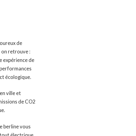
moureux de
 on retrouve :
e expérience de
s performances
ct écologique.
n ville et
émissions de CO2
ue.
te berline vous
tout électrique,