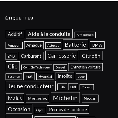
ÉTIQUETTES
Aide à la conduite
Additif
Alfa Romeo
Batterie
Arnaque
BMW
Amazon
Astuces
Carrosserie
Citroën
Carburant
BYD
Clio
Entretien voiture
Diesel
Contrôle Technique
Insolite
Fiat
Hyundai
Essence
Jeep
Jeune conducteur
Kia
Lidl
Macron
Michelin
Malus
Mercedes
Nissan
Occasion
Permis de conduire
Opel