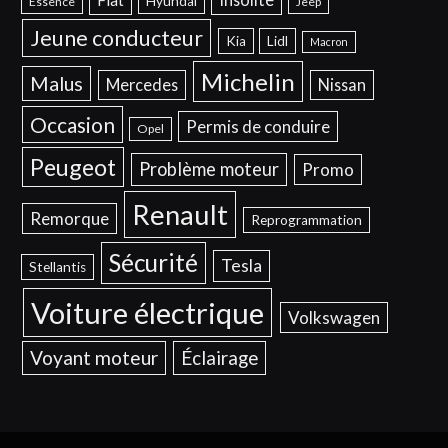
Hyundai
Essence
Jeep
Jeune conducteur
Kia
Lidl
Macron
Michelin
Malus
Mercedes
Nissan
Occasion
Permis de conduire
Opel
Peugeot
Problème moteur
Promo
Renault
Remorque
Reprogrammation
Sécurité
Tesla
Stellantis
Voiture électrique
Volkswagen
Voyant moteur
Éclairage