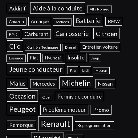
Aide à la conduite
Additif
Alfa Romeo
Batterie
Arnaque
BMW
Amazon
Astuces
Carrosserie
Citroën
Carburant
BYD
Clio
Entretien voiture
Diesel
Contrôle Technique
Insolite
Fiat
Hyundai
Essence
Jeep
Jeune conducteur
Kia
Lidl
Macron
Michelin
Malus
Mercedes
Nissan
Occasion
Permis de conduire
Opel
Peugeot
Problème moteur
Promo
Renault
Remorque
Reprogrammation