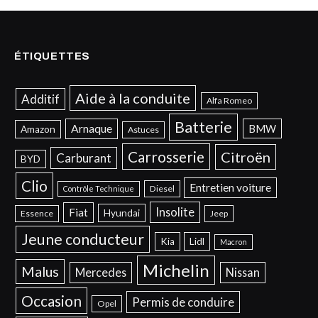
ÉTIQUETTES
Aide à la conduite
Additif
Alfa Romeo
Batterie
Arnaque
BMW
Amazon
Astuces
Carrosserie
Citroën
Carburant
BYD
Clio
Entretien voiture
Diesel
Contrôle Technique
Insolite
Fiat
Hyundai
Essence
Jeep
Jeune conducteur
Kia
Lidl
Macron
Michelin
Malus
Mercedes
Nissan
Occasion
Permis de conduire
Opel