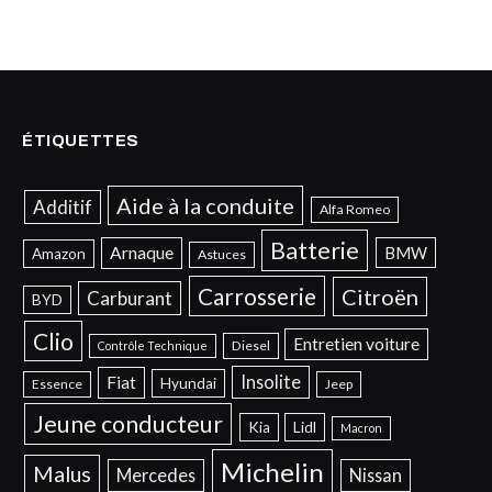
ÉTIQUETTES
Aide à la conduite
Additif
Alfa Romeo
Batterie
Arnaque
BMW
Amazon
Astuces
Carrosserie
Citroën
Carburant
BYD
Clio
Entretien voiture
Diesel
Contrôle Technique
Insolite
Fiat
Hyundai
Essence
Jeep
Jeune conducteur
Kia
Lidl
Macron
Michelin
Malus
Mercedes
Nissan