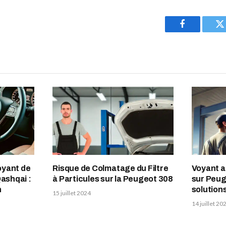
Facebook
T
oyant de
Risque de Colmatage du Filtre
Voyant a
Qashqai :
à Particules sur la Peugeot 308
sur Peug
n
solution
15 juillet 2024
14 juillet 20