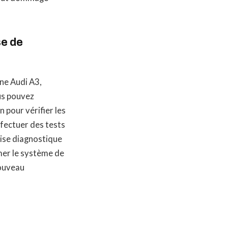
se de
ne Audi A3,
ous pouvez
n pour vérifier les
ffectuer des tests
lise diagnostique
mer le système de
nouveau