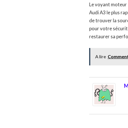
Le voyant moteur a
Audi A3 le plus ra
de trouver la sour
pour votre sécurit
restaurer sa perf
A lire
Comment r
M