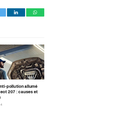
witter
LinkedIn
WhatsApp
nti-pollution allumé
eot 207 : causes et
s
24