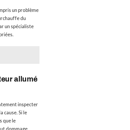
ompris un problème
urchauffe du
ar un spécialiste
priées.
teur allumé
iatement inspecter
 cause. Si le
s que le
 tout dommage