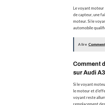
Le voyant moteur a
de capteur, une fa
moteur. Si le voyan
automobile qualifi
A lire
Comment r
Comment di
sur Audi A
Si le voyant moteu
le moteur et d’eff
voyant reste allum
remplacement des 