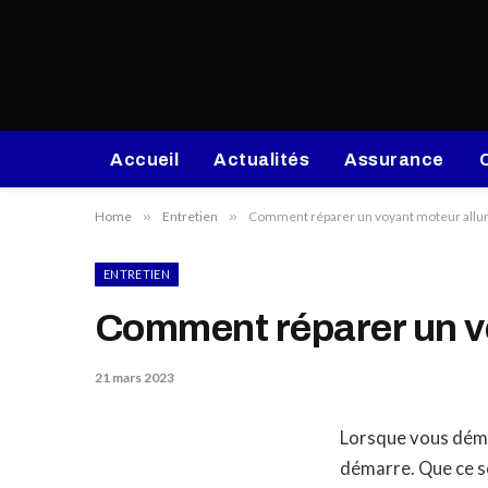
Accueil
Actualités
Assurance
Home
»
Entretien
»
Comment réparer un voyant moteur allum
ENTRETIEN
Comment réparer un vo
21 mars 2023
Lorsque vous déma
démarre. Que ce so