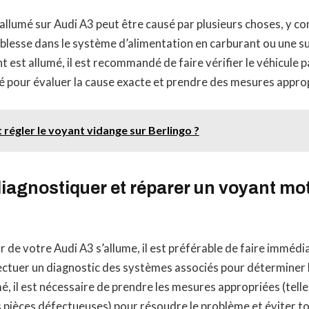
llumé sur Audi A3 peut être causé par plusieurs choses, y c
iblesse dans le système d’alimentation en carburant ou une s
t est allumé, il est recommandé de faire vérifier le véhicule p
é pour évaluer la cause exacte et prendre des mesures appro
égler le voyant vidange sur Berlingo ?
agnostiquer et réparer un voyant mo
3
r de votre Audi A3 s’allume, il est préférable de faire imméd
ectuer un diagnostic des systèmes associés pour déterminer la
é, il est nécessaire de prendre les mesures appropriées (telle
pièces défectueuses) pour résoudre le problème et éviter