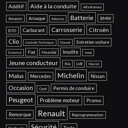
Aide à la conduite
Additif
Alfa Romeo
Batterie
Arnaque
BMW
Amazon
Astuces
Carrosserie
Citroën
Carburant
BYD
Clio
Entretien voiture
Diesel
Contrôle Technique
Insolite
Fiat
Hyundai
Essence
Jeep
Jeune conducteur
Kia
Lidl
Macron
Michelin
Malus
Mercedes
Nissan
Occasion
Permis de conduire
Opel
Peugeot
Problème moteur
Promo
Renault
Remorque
Reprogrammation
Sécurité
Tesla