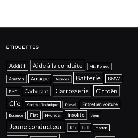
ÉTIQUETTES
Aide à la conduite
Additif
Alfa Romeo
Batterie
Arnaque
BMW
Amazon
Astuces
Carrosserie
Citroën
Carburant
BYD
Clio
Entretien voiture
Diesel
Contrôle Technique
Insolite
Fiat
Hyundai
Essence
Jeep
Jeune conducteur
Kia
Lidl
Macron