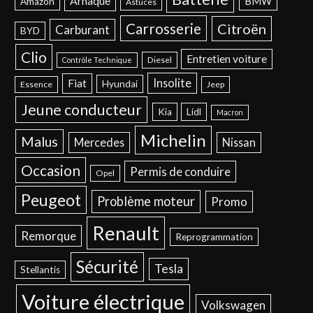
Arnaque
BMW
Amazon
Astuces
Carrosserie
Citroën
Carburant
BYD
Clio
Entretien voiture
Diesel
Contrôle Technique
Insolite
Fiat
Hyundai
Essence
Jeep
Jeune conducteur
Kia
Lidl
Macron
Michelin
Malus
Mercedes
Nissan
Occasion
Permis de conduire
Opel
Peugeot
Problème moteur
Promo
Renault
Remorque
Reprogrammation
Sécurité
Tesla
Stellantis
Voiture électrique
Volkswagen