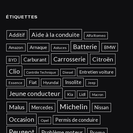
ÉTIQUETTES
Aide à la conduite
Additif
Alfa Romeo
Batterie
Arnaque
BMW
Amazon
Astuces
Carrosserie
Citroën
Carburant
BYD
Clio
Entretien voiture
Diesel
Contrôle Technique
Insolite
Fiat
Hyundai
Essence
Jeep
Jeune conducteur
Kia
Lidl
Macron
Michelin
Malus
Mercedes
Nissan
Occasion
Permis de conduire
Opel
Peugeot
Problème moteur
Promo