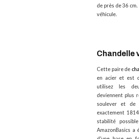
de près de 36 cm.
véhicule.
Chandelle 
Cette paire de
cha
en acier et est c
utilisez les de
deviennent plus r
soulever et de 
exactement 1814,
stabilité possibl
AmazonBasics a é
d’une base en f