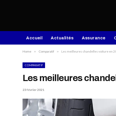
Accueil
Actualités
Assurance
Home
»
Comparatif
»
Les meilleures chandelles voiture en 
COMPARATIF
Les meilleures chandel
23 février 2021