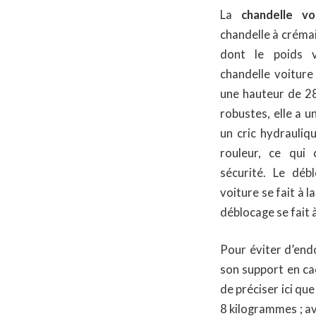
La
chandelle v
chandelle à crémai
dont le poids 
chandelle voiture
une hauteur de 28
robustes, elle a u
un cric hydrauliq
rouleur, ce qui 
sécurité. Le déb
voiture se fait à 
déblocage se fait à
Pour éviter d’end
son support en ca
de préciser ici qu
8 kilogrammes ; a