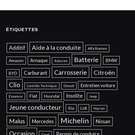
ÉTIQUETTES
Aide à la conduite
Additif
Alfa Romeo
Batterie
Arnaque
BMW
Amazon
Astuces
Carrosserie
Citroën
Carburant
BYD
Clio
Entretien voiture
Diesel
Contrôle Technique
Insolite
Fiat
Hyundai
Essence
Jeep
Jeune conducteur
Kia
Lidl
Macron
Michelin
Malus
Mercedes
Nissan
Occasion
Permis de conduire
Opel