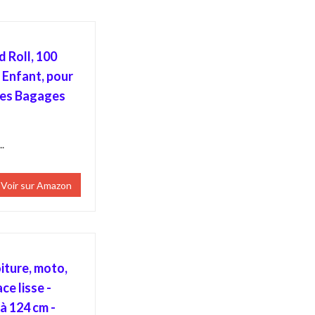
 Roll, 100
 Enfant, pour
tes Bagages
.
Voir sur Amazon
iture, moto,
ce lisse -
à 124 cm -