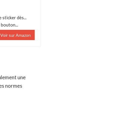
icker dès...
outon...
Voir sur Amazon
ulement une
 les normes