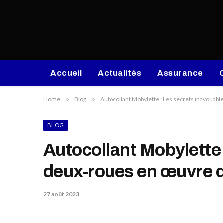
Accueil
Actualités
Assurance
Home
»
Blog
»
Autocollant Mobylette : Les secrets inavouabl
BLOG
Autocollant Mobylette 
deux-roues en œuvre d’
27 août 2023