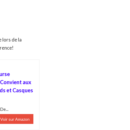
 lors de la
érence!
urse
,Convient aux
ds et Casques
De...
Voir sur Amazon