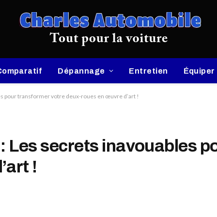
Comparatif
Dépannage
Entretien
Équiper
es pour transformer votre deux-roues en œuvre d’art !
: Les secrets inavouables p
art !