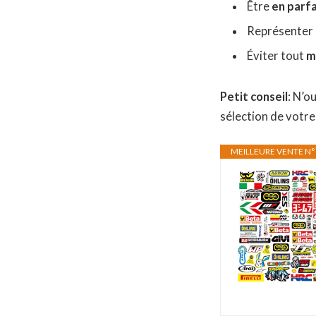
Être
en parf
Représenter 
Éviter tout
m
Petit conseil
: N’o
sélection de votre
MEILLEURE VENTE N°