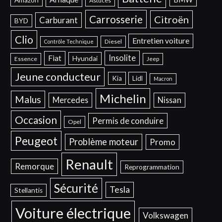
Amazon
Astuces
Carrosserie
Citroën
Carburant
BYD
Clio
Entretien voiture
Diesel
Contrôle Technique
Insolite
Fiat
Hyundai
Essence
Jeep
Jeune conducteur
Kia
Lidl
Macron
Michelin
Malus
Mercedes
Nissan
Occasion
Permis de conduire
Opel
Peugeot
Problème moteur
Promo
Renault
Remorque
Reprogrammation
Sécurité
Tesla
Stellantis
Voiture électrique
Volkswagen