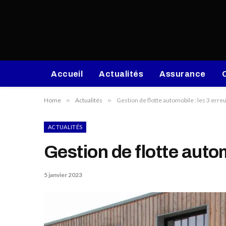
Accueil
Actualités
Assurance
Home
»
Actualités
»
Gestion de flotte automobile : les 3 erreu
ACTUALITÉS
Gestion de flotte autom
5 janvier 2023