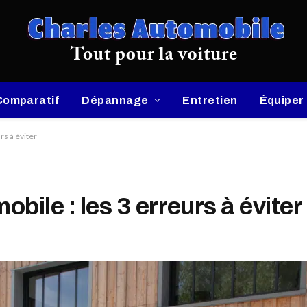
Comparatif
Dépannage
Entretien
Équiper
rs à éviter
obile : les 3 erreurs à éviter