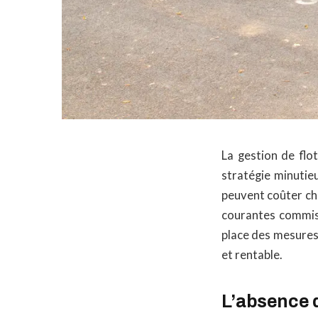
La gestion de flo
stratégie minutie
peuvent coûter cher
courantes commise
place des mesures
et rentable.
L’absence d