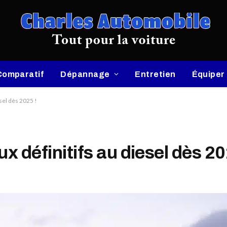
Comparatif
Dépannage
Entretien
Équiper
esel dès 2025 !
x définitifs au diesel dès 20