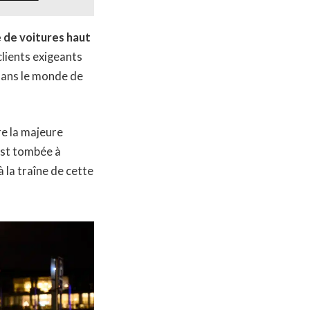
e de voitures haut
clients exigeants
 dans le monde de
re la majeure
est tombée à
 la traîne de cette