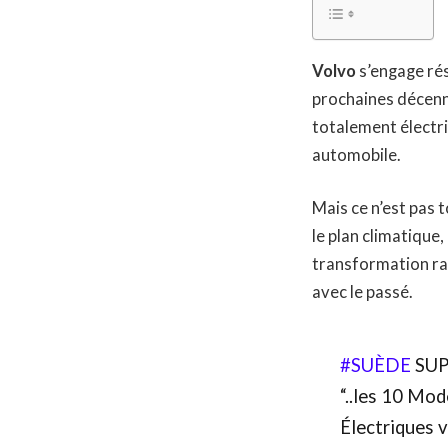
Volvo
s’engage rés
prochaines décenni
totalement électri
automobile.
Mais ce n’est pas t
le plan climatique
transformation rad
avec le passé.
#SUÈDE
SUP
“..les 10 Mo
Électriques 