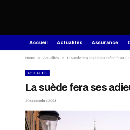
Accueil
Actualités
Assurance
Home
»
Actualités
»
La suède fera ses adieux définitifs au di
ACTUALITÉS
La suède fera ses adieu
20 septembre 2023