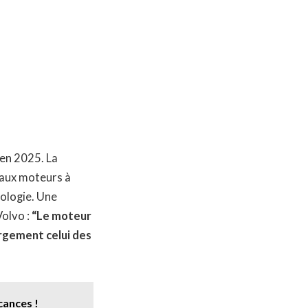
 en 2025. La
eaux moteurs à
nologie. Une
Volvo :
“Le moteur
argement celui des
cances !