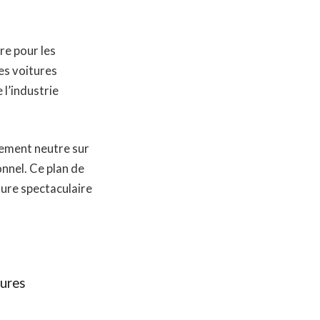
re pour les
es voitures
 l’industrie
lement neutre sur
nnel. Ce plan de
ture spectaculaire
tures