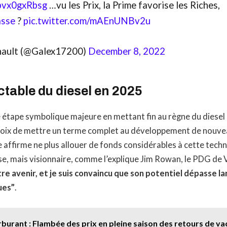
/pvx0gxRbsg
…vu les Prix, la Prime favorise les Riches,
asse
?
pic.twitter.com/mAEnUNBv2u
nault (@Galex17200)
December 8, 2022
uctable du diesel en 2025
 étape symbolique majeure en mettant fin au règne du diesel
choix de mettre un terme complet au développement de nouv
e affirme ne plus allouer de fonds considérables à cette tech
e, mais visionnaire, comme l’explique Jim Rowan, le PDG de 
re avenir, et je suis convaincu que son potentiel dépasse l
ues”
.
rburant : Flambée des prix en pleine saison des retours de va