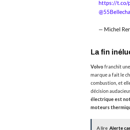
https://t.co
@55Bellech
— Michel Re
La fin inél
Volvo
franchit une
marque a fait le 
combustion, et ell
décision audacieus
électrique est not
moteurs thermiq
A lire
Alerte ca