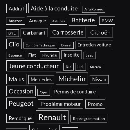
Aide à la conduite
Additif
Alfa Romeo
Batterie
Arnaque
BMW
Amazon
Astuces
Carrosserie
Citroën
Carburant
BYD
Clio
Entretien voiture
Diesel
Contrôle Technique
Insolite
Fiat
Hyundai
Essence
Jeep
Jeune conducteur
Kia
Lidl
Macron
Michelin
Malus
Mercedes
Nissan
Occasion
Permis de conduire
Opel
Peugeot
Problème moteur
Promo
Renault
Remorque
Reprogrammation