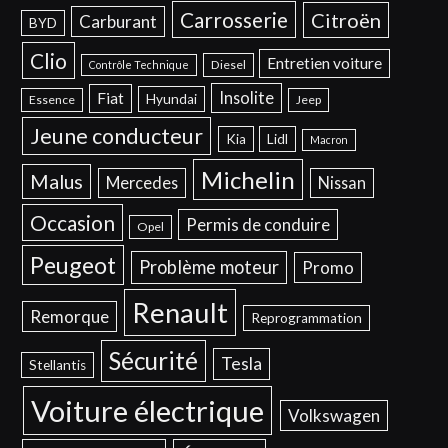
Carrosserie
Citroën
Carburant
BYD
Clio
Entretien voiture
Diesel
Contrôle Technique
Insolite
Fiat
Hyundai
Essence
Jeep
Jeune conducteur
Kia
Lidl
Macron
Michelin
Malus
Mercedes
Nissan
Occasion
Permis de conduire
Opel
Peugeot
Problème moteur
Promo
Renault
Remorque
Reprogrammation
Sécurité
Tesla
Stellantis
Voiture électrique
Volkswagen