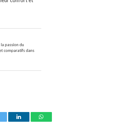
 leur confort et
 la passion du
 et comparatifs dans
witter
LinkedIn
WhatsApp