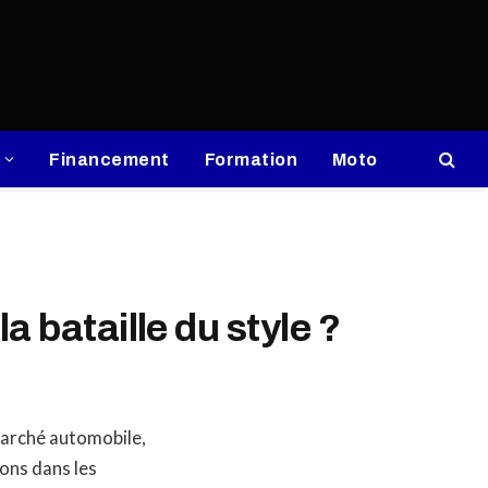
Financement
Formation
Moto
a bataille du style ?
marché automobile,
eons dans les