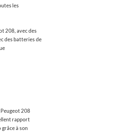
outes les
ot 208, avec des
c des batteries de
que
a Peugeot 208
ellent rapport
o grâce à son