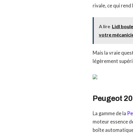
rivale, ce qui ren
A lire
Lidl boul
votre mécanicie
Mais la vraie ques
légèrement supérie
Peugeot 208
La gamme de la
Pe
moteur essence de
boîte automatique