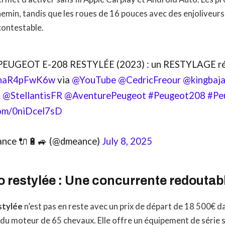
hemin, tandis que les roues de 16 pouces avec des enjoliveurs
contestable.
UGEOT E-208 RESTYLÉE (2023) : un RESTYLAGE réu
o/haR4pFwK6w
via
@YouTube
@CedricFreour
@kingbaj
R
@StellantisFR
@AventurePeugeot
#Peugeot208
#Pe
com/0niDcel7sD
ance 🔌🔋🚙 (@dmeance)
July 8, 2025
o restylée : Une concurrente redoutab
stylée
n’est pas en reste avec un prix de départ de 18 500€ da
du moteur de 65 chevaux. Elle offre un équipement de série si