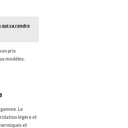
 qui va rendre
son prix
eux modèles.
e
e gamme. Le
idation légère et
thermiques et