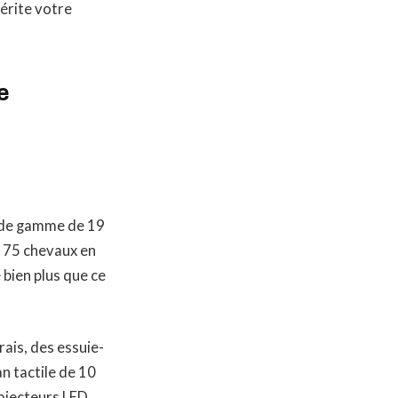
mérite votre
e
e de gamme de 19
t 75 chevaux en
 bien plus que ce
rais, des essuie-
an tactile de 10
rojecteurs LED