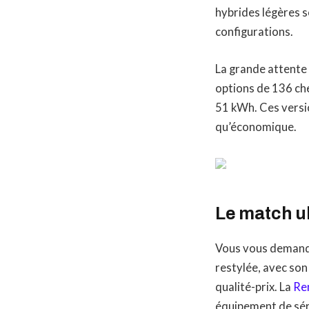
hybrides légères s
configurations.
La grande attente
options de 136 ch
51 kWh. Ces versi
qu’économique.
Le match ul
Vous vous demande
restylée, avec son
qualité-prix. La
Ren
équipement de sér