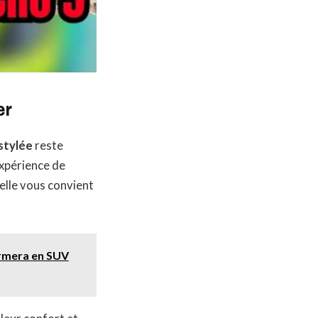
er
estylée
reste
expérience de
uelle vous convient
formera en SUV