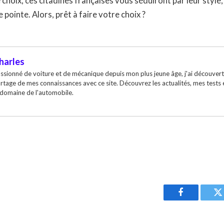
choix, ces citadines françaises vous séduiront par leur style,
 pointe. Alors, prêt à faire votre choix ?
harles
ssionné de voiture et de mécanique depuis mon plus jeune âge, j'ai découvert
rtage de mes connaissances avec ce site. Découvrez les actualités, mes tests
 domaine de l'automobile.
Facebook
T