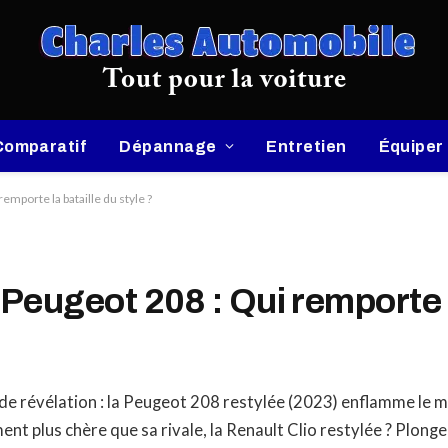
Comparatif
Dépannage
Entretien
Équiper
emporte la bataille du style ?
Peugeot 208 : Qui remporte l
de révélation : la Peugeot 208 restylée (2023) enflamme le 
ment plus chère que sa rivale, la Renault Clio restylée ? Plong