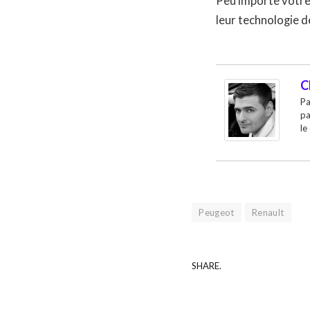
Peu importe votre 
leur technologie de
C
Pa
pa
le
Peugeot
Renault
SHARE.