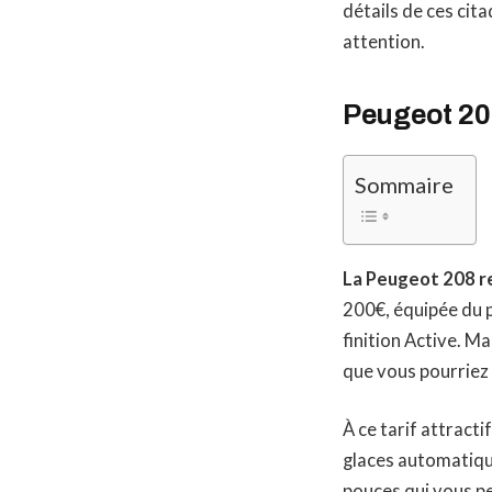
détails de ces cit
attention.
Peugeot 208
Sommaire
La Peugeot 208 r
200€, équipée du p
finition Active. Ma
que vous pourriez 
À ce tarif attracti
glaces automatiques
pouces qui vous pe