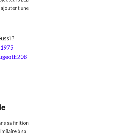
 ajoutent une
ssi ?
a1975
ugeotE208
le
ns sa finition
milaire à sa