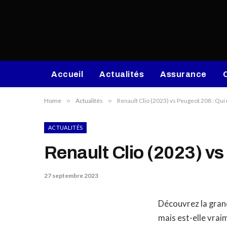
Accueil
Actualités
Assurance
Home
»
Actualités
»
Renault Clio (2023) vs Peugeot 208 : Qui r
ACTUALITÉS
Renault Clio (2023) vs 
27 septembre 2023
Découvrez la gran
mais est-elle vrai