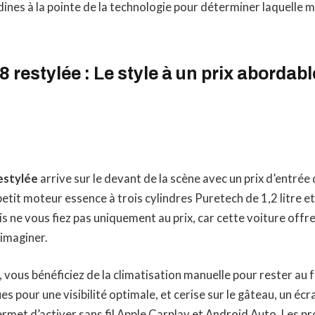
adines à la pointe de la technologie pour déterminer laquelle 
 restylée : Le style à un prix abordabl
estylée
arrive sur le devant de la scène avec un prix d’entré
etit moteur essence à trois cylindres Puretech de 1,2 litre e
is ne vous fiez pas uniquement au prix, car cette voiture offre
imaginer.
f, vous bénéficiez de la climatisation manuelle pour rester au f
 pour une visibilité optimale, et cerise sur le gâteau, un écr
rmet d’activer sans fil Apple Carplay et Android Auto. Les p