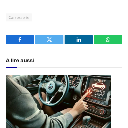
Carrosserie
Facebook
Twitter
LinkedIn
WhatsAp
A lire aussi