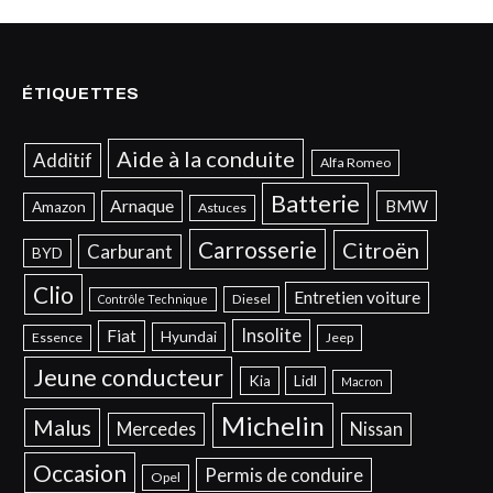
ÉTIQUETTES
Aide à la conduite
Additif
Alfa Romeo
Batterie
Arnaque
BMW
Amazon
Astuces
Carrosserie
Citroën
Carburant
BYD
Clio
Entretien voiture
Diesel
Contrôle Technique
Insolite
Fiat
Hyundai
Essence
Jeep
Jeune conducteur
Kia
Lidl
Macron
Michelin
Malus
Mercedes
Nissan
Occasion
Permis de conduire
Opel