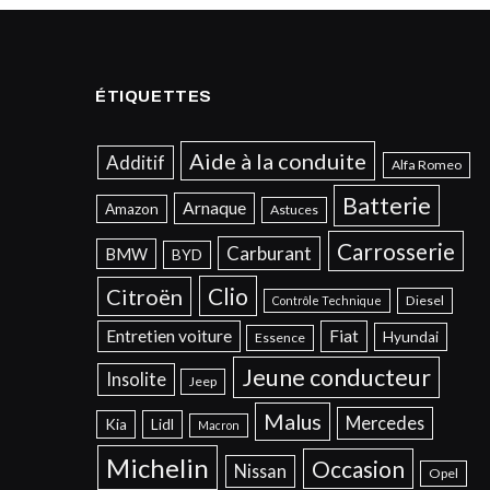
ÉTIQUETTES
Aide à la conduite
Additif
Alfa Romeo
Batterie
Arnaque
Amazon
Astuces
Carrosserie
Carburant
BMW
BYD
Clio
Citroën
Diesel
Contrôle Technique
Entretien voiture
Fiat
Hyundai
Essence
Jeune conducteur
Insolite
Jeep
Malus
Mercedes
Kia
Lidl
Macron
Michelin
Occasion
Nissan
Opel