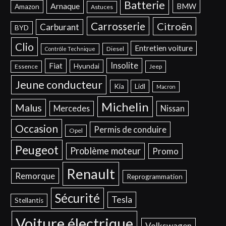
Batterie
Arnaque
BMW
Amazon
Astuces
Carrosserie
Citroën
Carburant
BYD
Clio
Entretien voiture
Diesel
Contrôle Technique
Insolite
Fiat
Hyundai
Essence
Jeep
Jeune conducteur
Kia
Lidl
Macron
Michelin
Malus
Mercedes
Nissan
Occasion
Permis de conduire
Opel
Peugeot
Problème moteur
Promo
Renault
Remorque
Reprogrammation
Sécurité
Tesla
Stellantis
Voiture électrique
Volkswagen