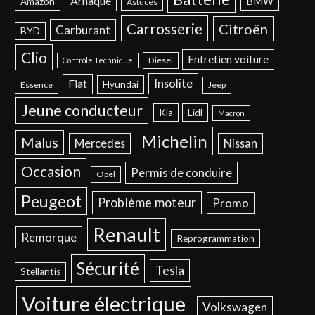
Arnaque
BMW
Amazon
Astuces
Carrosserie
Citroën
Carburant
BYD
Clio
Entretien voiture
Diesel
Contrôle Technique
Insolite
Fiat
Hyundai
Essence
Jeep
Jeune conducteur
Kia
Lidl
Macron
Michelin
Malus
Mercedes
Nissan
Occasion
Permis de conduire
Opel
Peugeot
Problème moteur
Promo
Renault
Remorque
Reprogrammation
Sécurité
Tesla
Stellantis
Voiture électrique
Volkswagen