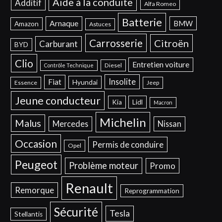
Aide à la conduite
Additif
Alfa Romeo
Batterie
Arnaque
BMW
Amazon
Astuces
Carrosserie
Citroën
Carburant
BYD
Clio
Entretien voiture
Diesel
Contrôle Technique
Insolite
Fiat
Hyundai
Essence
Jeep
Jeune conducteur
Kia
Lidl
Macron
Michelin
Malus
Mercedes
Nissan
Occasion
Permis de conduire
Opel
Peugeot
Problème moteur
Promo
Renault
Remorque
Reprogrammation
Sécurité
Tesla
Stellantis