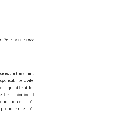
. Pour l’assurance
e
.
e est le tiers mini.
onsabilité civile,
ur qui atteint les
e tiers mini inclut
roposition est très
i propose une très