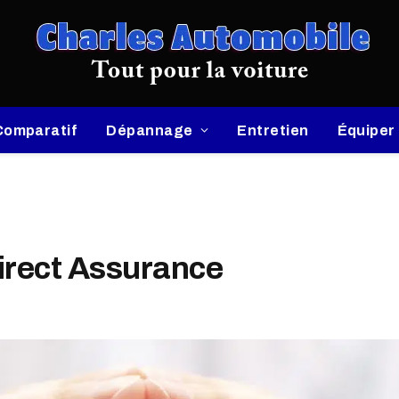
Comparatif
Dépannage
Entretien
Équiper
irect Assurance