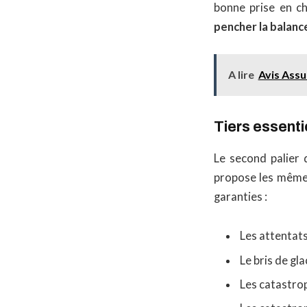
bonne prise en ch
pencher la balance
A lire
Avis Assu
Tiers essenti
Le second palier
propose les mêmes
garanties :
Les attentats
Le bris de gla
Les catastrop