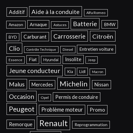
Aide à la conduite
Additif
Alfa Romeo
Batterie
Arnaque
BMW
Amazon
Astuces
Carrosserie
Citroën
Carburant
BYD
Clio
Entretien voiture
Diesel
Contrôle Technique
Insolite
Fiat
Hyundai
Essence
Jeep
Jeune conducteur
Kia
Lidl
Macron
Michelin
Malus
Mercedes
Nissan
Occasion
Permis de conduire
Opel
Peugeot
Problème moteur
Promo
Renault
Remorque
Reprogrammation