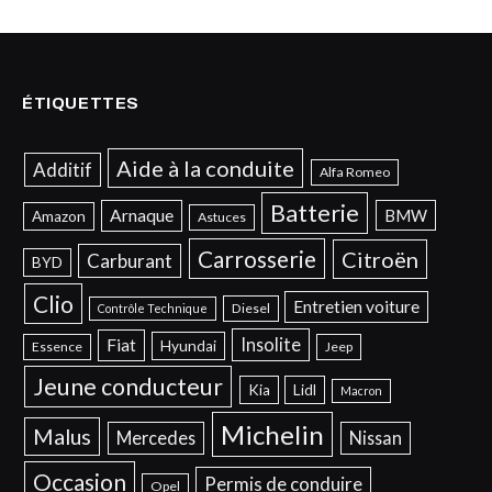
ÉTIQUETTES
Aide à la conduite
Additif
Alfa Romeo
Batterie
Arnaque
BMW
Amazon
Astuces
Carrosserie
Citroën
Carburant
BYD
Clio
Entretien voiture
Diesel
Contrôle Technique
Insolite
Fiat
Hyundai
Essence
Jeep
Jeune conducteur
Kia
Lidl
Macron
Michelin
Malus
Mercedes
Nissan
Occasion
Permis de conduire
Opel