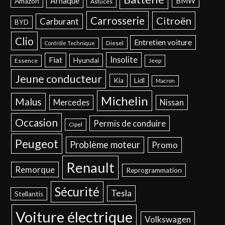
Arnaque
BMW
Amazon
Astuces
Carrosserie
Citroën
Carburant
BYD
Clio
Entretien voiture
Diesel
Contrôle Technique
Insolite
Fiat
Hyundai
Essence
Jeep
Jeune conducteur
Kia
Lidl
Macron
Michelin
Malus
Mercedes
Nissan
Occasion
Permis de conduire
Opel
Peugeot
Problème moteur
Promo
Renault
Remorque
Reprogrammation
Sécurité
Tesla
Stellantis
Voiture électrique
Volkswagen