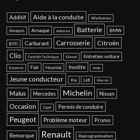
Aide à la conduite
Additif
Alfa Romeo
Batterie
Arnaque
BMW
Amazon
Astuces
Carrosserie
Citroën
Carburant
BYD
Clio
Entretien voiture
Diesel
Contrôle Technique
Insolite
Fiat
Hyundai
Essence
Jeep
Jeune conducteur
Kia
Lidl
Macron
Michelin
Malus
Mercedes
Nissan
Occasion
Permis de conduire
Opel
Peugeot
Problème moteur
Promo
Renault
Remorque
Reprogrammation