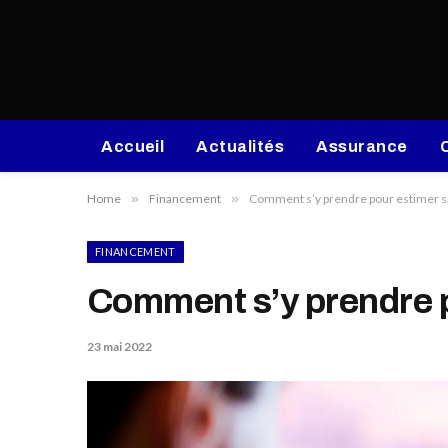
Accueil
Actualités
Assurance
Home
»
Financement
»
Comment s’y prendre pour estimer sa
FINANCEMENT
Comment s’y prendre p
23 mai 2022