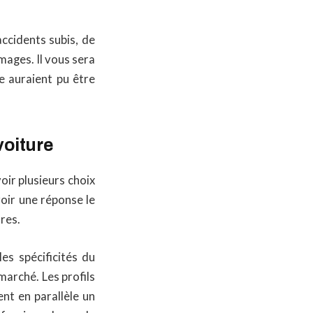
accidents subis, de
mmages. Il vous sera
e auraient pu être
voiture
avoir plusieurs choix
voir une réponse le
res.
es spécificités du
marché. Les profils
nt en parallèle un