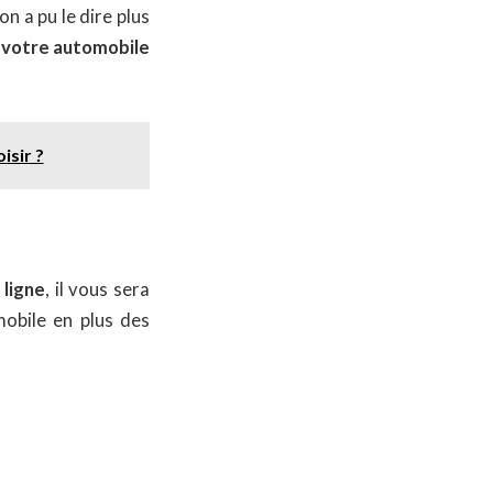
n a pu le dire plus
e votre automobile
isir ?
 ligne
, il vous sera
obile en plus des