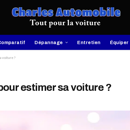
Comparatif
Dépannage
Entretien
Équiper
 voiture ?
our estimer sa voiture ?