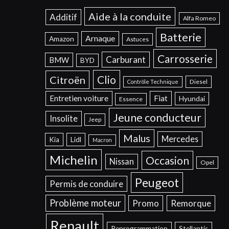
Aide à la conduite
Additif
Alfa Romeo
Batterie
Arnaque
Amazon
Astuces
Carrosserie
Carburant
BMW
BYD
Clio
Citroën
Diesel
Contrôle Technique
Entretien voiture
Fiat
Hyundai
Essence
Jeune conducteur
Insolite
Jeep
Malus
Mercedes
Kia
Lidl
Macron
Michelin
Occasion
Nissan
Opel
Peugeot
Permis de conduire
Problème moteur
Promo
Remorque
Renault
Reprogrammation
Stellantis