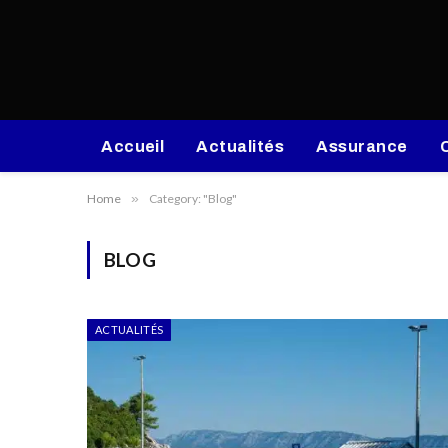
Accueil
Actualités
Assurance
Home
»
Category: "Blog"
BLOG
ACTUALITÉS