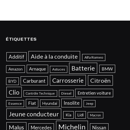
ÉTIQUETTES
Aide à la conduite
Additif
Alfa Romeo
Batterie
Arnaque
BMW
Amazon
Astuces
Carrosserie
Citroën
Carburant
BYD
Clio
Entretien voiture
Diesel
Contrôle Technique
Insolite
Fiat
Hyundai
Essence
Jeep
Jeune conducteur
Kia
Lidl
Macron
Michelin
Malus
Mercedes
Nissan