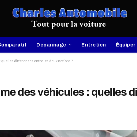
Comparatif
Dépannage
Entretien
Équiper
 quelles différences entre les deux notions ?
me des véhicules : quelles d