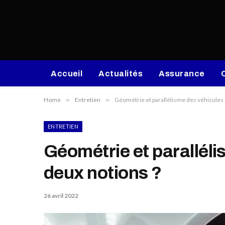
Accueil
Actualités
Assurance
Home
»
Entretien
»
Géométrie et parallélisme des véhicules :
ENTRETIEN
Géométrie et parallélis
deux notions ?
26 avril 2022