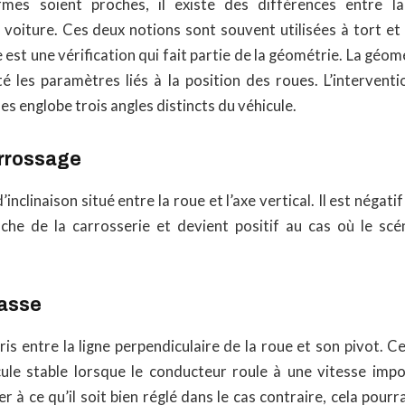
mes soient proches, il existe des différences entre l
voiture. Ces deux notions sont souvent utilisées à tort et 
e est une vérification qui fait partie de la géométrie. La géo
té les paramètres liés à la position des roues. L’interventi
s englobe trois angles distincts du véhicule.
arrossage
 d’inclinaison situé entre la roue et l’axe vertical. Il est négat
che de la carrosserie et devient positif au cas où le scé
hasse
ris entre la ligne perpendiculaire de la roue et son pivot. 
cule stable lorsque le conducteur roule à une vitesse impor
er à ce qu’il soit bien réglé dans le cas contraire, cela pou