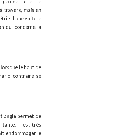
a géométrie et le
à travers, mais en
métrie d’une voiture
on qui concerne la
if lorsque le haut de
nario contraire se
Cet angle permet de
tante. Il est très
rrait endommager le