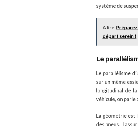
système de suspens
A lire
Préparez 
départ serein !
Le parallélis
Le parallélisme d’
sur un même essieu
longitudinal de l
véhicule, on parle
La géométrie est l
des pneus. Il assu