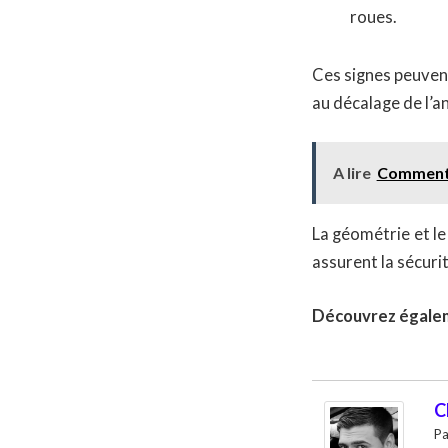
roues.
Ces signes peuvent 
au décalage de l’a
A lire
Comment a
La géométrie et le
assurent la sécuri
Découvrez égalem
C
Pa