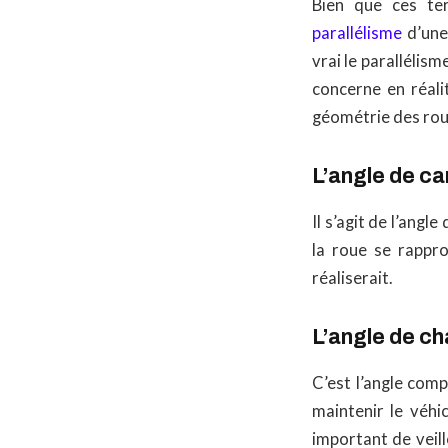
Bien que ces ter
parallélisme
d’une 
vrai le parallélism
concerne en réali
géométrie des roue
L’angle de c
Il s’agit de l’angle
la roue se rappro
réaliserait.
L’angle de c
C’est l’angle comp
maintenir le véhi
important de veill