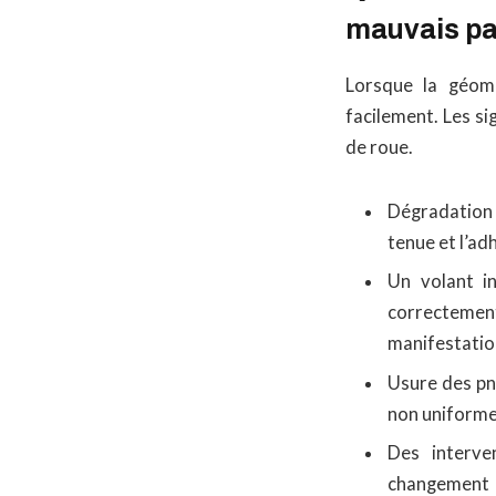
mauvais pa
Lorsque la géomé
facilement. Les s
de roue.
Dégradation d
tenue et l’ad
Un volant in
correctement 
manifestatio
Usure des pn
non uniforme
Des interve
changement 