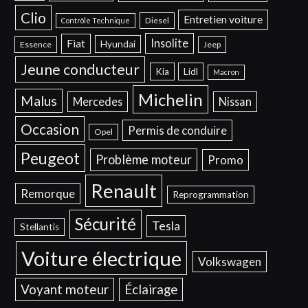
Clio
Entretien voiture
Diesel
Contrôle Technique
Insolite
Fiat
Hyundai
Essence
Jeep
Jeune conducteur
Kia
Lidl
Macron
Michelin
Malus
Mercedes
Nissan
Occasion
Permis de conduire
Opel
Peugeot
Problème moteur
Promo
Renault
Remorque
Reprogrammation
Sécurité
Tesla
Stellantis
Voiture électrique
Volkswagen
Voyant moteur
Éclairage