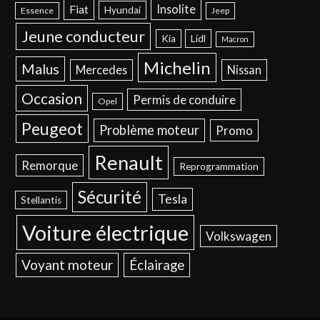
Insolite
Fiat
Hyundai
Essence
Jeep
Jeune conducteur
Kia
Lidl
Macron
Michelin
Malus
Mercedes
Nissan
Occasion
Permis de conduire
Opel
Peugeot
Problème moteur
Promo
Renault
Remorque
Reprogrammation
Sécurité
Tesla
Stellantis
Voiture électrique
Volkswagen
Voyant moteur
Éclairage